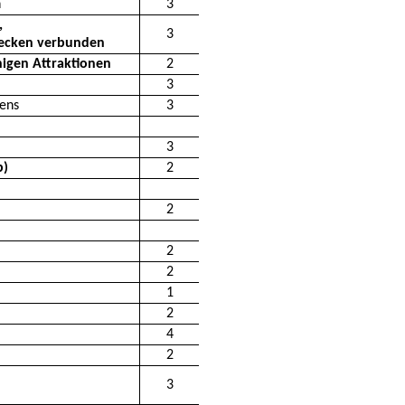
n
3
,
3
becken verbunden
igen Attraktionen
2
3
kens
3
3
b)
2
2
2
2
1
2
4
2
3