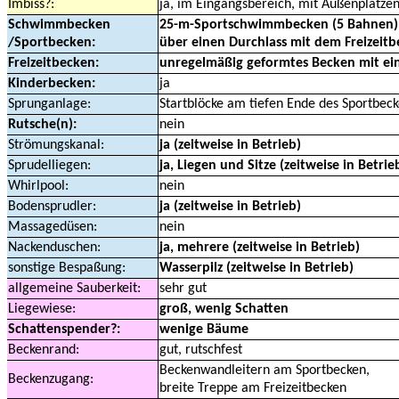
Imbiss?:
ja, im Eingangsbereich, mit Außenplätze
Schwimmbecken
25-m-Sportschwimmbecken (5 Bahnen)
/Sportbecken:
über einen Durchlass mit dem Freizeit
Freizeitbecken:
unregelmäßig geformtes Becken mit ein
Kinderbecken:
ja
Sprunganlage:
Startblöcke am tiefen Ende des Sportbec
Rutsche(n):
nein
Strömungskanal:
ja (zeitweise in Betrieb)
Sprudelliegen:
ja, Liegen und Sitze (zeitweise in Betrie
Whirlpool:
nein
Bodensprudler:
ja (zeitweise in Betrieb)
Massagedüsen:
nein
Nackenduschen:
ja, mehrere (zeitweise in Betrieb)
sonstige Bespaßung:
Wasserpilz (zeitweise in Betrieb)
allgemeine Sauberkeit:
sehr gut
Liegewiese:
groß, wenig Schatten
Schattenspender?:
wenige Bäume
Beckenrand:
gut, rutschfest
Beckenwandleitern am Sportbecken,
Beckenzugang:
breite Treppe am Freizeitbecken