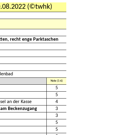
0.08.2022 (©twhk)
atten, recht enge Parktaschen
llenbad
Note (1-6)
5
5
sel an der Kasse
4
 am Beckenzugang
3
3
5
5