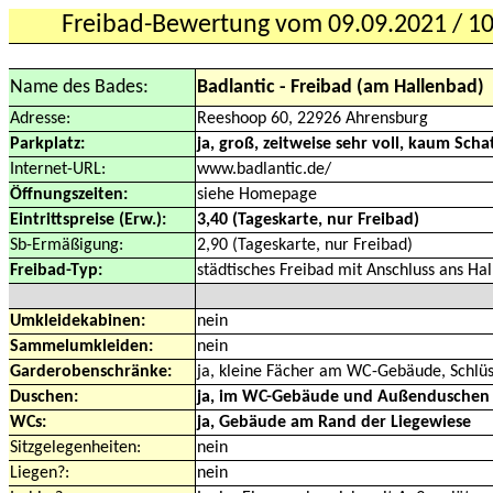
Freibad-Bewertung vom 09.09.2021 / 1
Name des Bades:
Badlantic - Freibad (am Hallenbad)
Adresse:
Reeshoop 60, 22926 Ahrensburg
Parkplatz:
ja, groß, zeitweise sehr voll, kaum Sch
Internet-URL:
www.badlantic.de/
Öffnungszeiten:
siehe Homepage
Eintrittspreise (Erw.):
3,40 (Tageskarte, nur Freibad)
Sb-Ermäßigung:
2,90 (Tageskarte, nur Freibad)
Freibad-Typ:
städtisches Freibad mit Anschluss ans Ha
Umkleidekabinen:
nein
Sammelumkleiden:
nein
Garderobenschränke:
ja, kleine Fächer am WC-Gebäude, Schlüs
Duschen:
ja, im WC-Gebäude und Außenduschen
WCs:
ja, Gebäude am Rand der Liegewiese
Sitzgelegenheiten:
nein
Liegen?:
nein