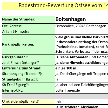
Badestrand-Bewertung Ostsee vom 1
Boltenhagen
Name des Strandes:
Ort, Adresse:
Ostseeallee, 23946 Boltenhagen
Anfahrt-Hinweise:
viele große und kleine Parkplät
insbesondere entlang der Ostsee
Parkmöglichkeiten:
(Parkscheinautomaten), sonst f
Schranken, Verbotsschilder usw.
Parkgebühren?:
ja, siehe Automaten und Home
zeitl. Einschränkungen?
ja, siehe Hinweisbeschilderun
Entfernung zum Strand:
einige 100 m
Strandzugang (Treppen?):
ja, Deichübergänge mit Treppen
Strandgebühr (Erw.)?:
ja
Sb-Ermäßigung?:
ja, aber bei den Deichübergängen 
Internet-URL:
boltenhagen.de
Umkleidemöglichkeit?
nein
ja, in größeren Abständen