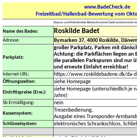
www.BadeCheck.de
Freizeitbad/Hallenbad-Bewertung vom Okt
(Sauna- und Kleinkinder-Bereiche sowie Gastronomie sind nich
Roskilde Badet
Name des Bades:
Adresse:
Bymarken 37, 4000 Roskilde, Däne
großer Parkplatz, Parken mit dänis
Achtung: die Parkflächen liegen an
Parkplatz:
die parallelen Parkspuren sind nur 
und erneute Einfahrt erreichbar!
Internet-URL:
https://www.roskildebadene.dk/da-d
Öffnungszeiten:
siehe Homepage
siehe Homepage (unterschiedlich je 
Eintrittspreise (Erw.):
Jahre)
Sb-Ermäßigung:
nein
Tresenbedienung,
Kassensystem:
Ausgabe eines Transponder-Armbands 
Schlüsselsystem:
elektronisches Schrankschloss, Schli