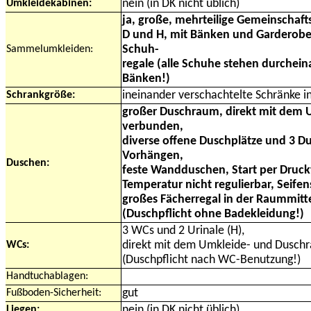
Umkleidekabinen:
nein (in DK nicht üblich)
ja, große, mehrteilige Gemeinschaf
D und H, mit Bänken und Garderobe
Sammelumkleiden:
Schuh-
regale (alle Schuhe stehen durchei
Bänken!)
Schrankgröße:
ineinander verschachtelte Schränke i
großer Duschraum, direkt mit dem
verbunden,
diverse offene Duschplätze und 3 D
Vorhängen,
Duschen:
feste Wandduschen, Start per Druckt
Temperatur nicht regulierbar, Seife
großes Fächerregal in der Raummitt
(Duschpflicht ohne Badekleidung!)
3 WCs und 2 Urinale (H),
WCs:
direkt mit dem Umkleide- und Dusch
(Duschpflicht nach WC-Benutzung!)
Handtuchablagen:
Fußboden-Sicherheit:
gut
Liegen:
nein (in DK nicht üblich)