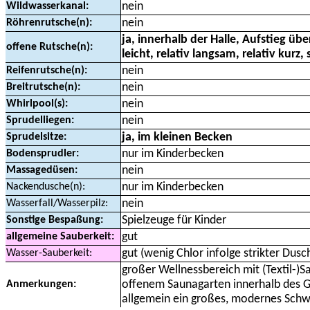
Wildwasserkanal:
nein
Röhrenrutsche(n):
nein
ja, innerhalb der Halle, Aufstieg üb
offene Rutsche(n):
leicht, relativ langsam, relativ kur
Reifenrutsche(n):
nein
Breitrutsche(n):
nein
Whirlpool(s):
nein
Sprudelliegen:
nein
Sprudelsitze:
ja, im kleinen Becken
Bodensprudler:
nur im Kinderbecken
Massagedüsen:
nein
Nackendusche(n):
nur im Kinderbecken
Wasserfall/Wasserpilz:
nein
Sonstige Bespaßung:
Spielzeuge für Kinder
allgemeine Sauberkeit:
gut
Wasser-Sauberkeit:
gut (wenig Chlor infolge strikter Dusch
großer Wellnessbereich mit (Textil-)
Anmerkungen:
offenem Saunagarten innerhalb des 
allgemein ein großes, modernes Sc