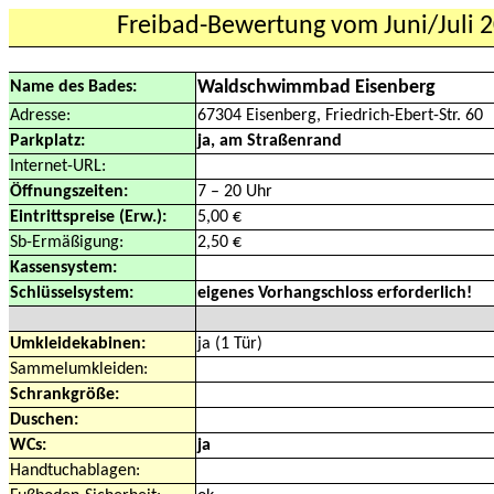
Freibad-Bewertung vom Juni/Juli 
Waldschwimmbad Eisenberg
Name des Bades:
Adresse:
67304 Eisenberg, Friedrich-Ebert-Str. 60
Parkplatz:
ja, am Straßenrand
Internet-URL:
Öffnungszeiten:
7 – 20 Uhr
Eintrittspreise (Erw.):
5,00 €
Sb-Ermäßigung:
2,50 €
Kassensystem:
Schlüsselsystem:
eigenes Vorhangschloss erforderlich!
Umkleidekabinen:
ja (1 Tür)
Sammelumkleiden:
Schrankgröße:
Duschen:
WCs:
ja
Handtuchablagen: