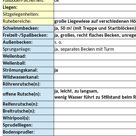
Fußboden-Sicherheit:
ok
Liegen:
Sitzgelegenheiten:
Ruhebereiche:
große Liegewiese auf verschiedenen 
Schwimmbecken:
ja, 50 m! (mit Treppe und Startblöcken)
Freizeit-/Spaßbecken:
ja, großes, recht flaches Becken, unre
Außenbecken:
s. o.
Sprunganlage:
ja, separates Becken mit Turm
Wellenbad:
Wellenball:
Strömungskanal:
ja
Wildwasserkanal:
Röhrenrutsche(n):
ja, leicht, zu langsam,
offene Rutsche(n):
wenig Wasser führt zu Stillstand beim 
Reifenrutsche(n):
Breitrutsche(n):
Whirlpool(s):
Sprudelliegen:
Bodensprudler: