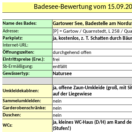
Badesee-Bewertung vom 15.09.2
Gartower See, Badestelle am Nordu
Name des Bades:
Adresse:
[P] = Gartow / Quarnstedt, L 258 / Qu
Parkplatz:
ja, kostenlos, z. T. Schatten durch Bä
Internet-URL:
Öffnungszeiten:
durchgehend offen
Eintrittspreise (Erw.):
frei
Sb-Ermäßigung:
entfällt
Gewässertyp:
Natursee
ja, offene Zaun-Umkleide (groß, mit Si
Umkleidekabinen:
auf der Liegewiese
Sammelumkleiden:
nein
Garderobenschränke:
nein
Duschen:
nein
ja, kleines WC-Haus (D/H) am Rand de
WCs:
(Stufen!)