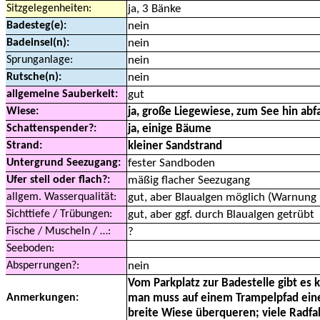
Sitzgelegenheiten:
ja, 3 Bänke
Badesteg(e):
nein
Badeinsel(n):
nein
Sprunganlage:
nein
Rutsche(n):
nein
allgemeine Sauberkeit:
gut
Wiese:
ja, große Liegewiese, zum See hin abf
Schattenspender?:
ja, einige Bäume
Strand:
kleiner Sandstrand
Untergrund Seezugang:
fester Sandboden
Ufer steil oder flach?:
mäßig flacher Seezugang
allgem. Wasserqualität:
gut, aber Blaualgen möglich (Warnung
Sichttiefe / Trübungen:
gut, aber ggf. durch Blaualgen getrübt
Fische / Muscheln / …:
?
Seeboden:
Absperrungen?:
nein
Vom Parkplatz zur Badestelle gibt es 
Anmerkungen:
man muss auf einem Trampelpfad ein
breite Wiese überqueren; viele Radfa