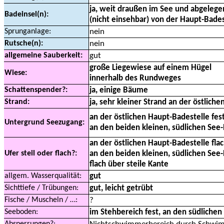
ja, weit draußen im See und abgelege
Badeinsel(n):
(nicht einsehbar) von der Haupt-Bades
Sprunganlage:
nein
Rutsche(n):
nein
allgemeine Sauberkeit:
gut
große Liegewiese auf einem Hügel
Wiese:
innerhalb des Rundweges
Schattenspender?:
ja, einige Bäume
Strand:
ja, sehr kleiner Strand an der östlich
an der östlichen Haupt-Badestelle fe
Untergrund Seezugang:
an den beiden kleinen, südlichen See
an der östlichen Haupt-Badestelle flac
Ufer steil oder flach?:
an den beiden kleinen, südlichen See-
flach über steile Kante
allgem. Wasserqualität:
gut
Sichttiefe / Trübungen:
gut, leicht getrübt
Fische / Muscheln / …:
?
Seeboden:
im Stehbereich fest, an den südlichen 