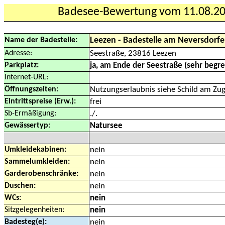
Badesee-Bewertung vom 11.08.2
Leezen - Badestelle am Neversdorfe
Name der Badestelle:
Adresse:
Seestraße, 23816 Leezen
Parkplatz:
ja, am Ende der Seestraße (sehr begre
Internet-URL:
Öffnungszeiten:
Nutzungserlaubnis siehe Schild am Zu
Eintrittspreise (Erw.):
frei
Sb-Ermäßigung:
./.
Gewässertyp:
Natursee
Umkleidekabinen:
nein
Sammelumkleiden:
nein
Garderobenschränke:
nein
Duschen:
nein
WCs:
nein
Sitzgelegenheiten:
nein
Badesteg(e):
nein