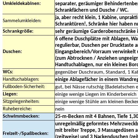
Umkleidekabinen:
separater, geräumiger Behindertenbe
Schrankfächern und Dusche / WC.
ja, aber recht klein, 1 Kabine, unprak
Sammelumkleiden:
Schranktüren!, Schränke hier haben n
Schrankgröße:
sehr geräumige Garderobenschränke i
6 offene Duschplätze mit Ablagen, W
regulierbar, Duschen per Drucktaste a
Duschen:
Eingangsbereich/Vorraum verwinkelt 
(zum Abtrocknen / Anziehen ungeeig
Handtuchablagen, nur ein kleines Bor
WCs:
gegenüber Duschraum, Standard, 1 Kabi
Handtuchablagen:
einige Ablagefächer in einem Wandre
Fußboden-Sicherheit:
gut, bei Nässe rutschig (Badelatschen
Liegen:
einige wenige Liegen im Kinderbereich
Sitzgelegenheiten:
einige wenige Stühle am kleinen Becke
Ruhebereiche:
nein
Schwimmbecken:
25-m-Becken mit 4 Bahnen, Tiefe 1,3
unregelmäßig geformtes Mehrzweckbe
mit breiter Treppe, 3 Massagedüsen a
Freizeit-/Spaßbecken:
(zeitweise) und 3 Nackenduschen (zei