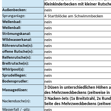
Kleinkinderbecken mit kleiner Rutsche
Außenbecken:
nein
Sprunganlage:
4 Startblöcke am Schwimmbecken
Wellenbad:
nein
Wellenball:
nein
Strömungskanal:
nein
Wildwasserkanal:
nein
Röhrenrutsche(n):
nein
offene Rutsche(n):
nein
Reifenrutsche(n):
nein
Breitrutsche(n):
nein
Whirlpool(s):
nein
Sprudelliegen:
nein
Bodensprudler:
nein
3 Düsen in unterschiedlichen Höhen a
Massagedüsen:
des Mehrzweckbeckens (zeitweise in 
3 Nacken-Jets (1x Breitstrahl, 2x Rund
Nackendusche(n):
Seite des Mehrzweckbeckens (zeitweis
Wasserfall / -pilz:
nein