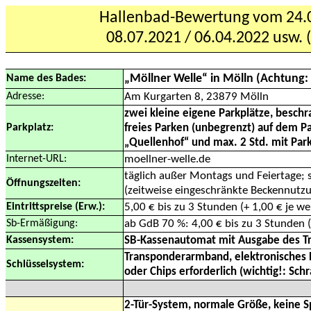
Hallenbad-Bewertung vom 24.0
08.07.2021 / 06.04.2022 usw.
„Möllner Welle“ in Mölln (Achtung:
Name des Bades:
Adresse:
Am Kurgarten 8, 23879 Mölln
zwei kleine eigene Parkplätze, beschr
Parkplatz:
freies Parken (unbegrenzt) auf dem 
„Quellenhof“ und max. 2 Std. mit Pa
Internet-URL:
moellner-welle.de
täglich außer Montags und Feiertage; s
Öffnungszeiten:
(zeitweise eingeschränkte Beckennutz
Eintrittspreise (Erw.):
5,00 € bis zu 3 Stunden (+ 1,00 € je we
Sb-Ermäßigung:
ab GdB 70 %: 4,00 € bis zu 3 Stunden (
Kassensystem:
SB-Kassenautomat mit Ausgabe des 
Transponderarmband, elektronisches 
Schlüsselsystem:
oder Chips erforderlich (wichtig!: S
2-Tür-System, normale Größe, keine S