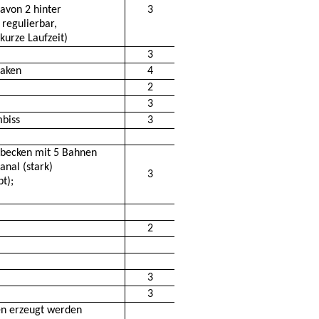
avon 2 hinter
3
regulierbar,
 kurze Laufzeit)
3
haken
4
2
3
mbiss
3
becken mit 5 Bahnen
nal (stark)
3
t);
2
3
3
en erzeugt werden