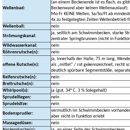
(an einem Beckenende ist es flach, es gi
Wellenbad:
Beckenwand aber keinen Wellenauslauf);
Mo-Fr KEINE Wellen, Sa/So/Ft ab mindest
4x zu festgelegten Zeiten Wellenbetrieb f
Wellenball:
nein
ja, seitlich am Schwimmbecken, starke S
Strömungskanal:
zentraler Springbrunnen (nicht in Funktion
Wildwasserkanal:
nein
Röhrenrutsche(n):
nein
ja, innerhalb der Halle, 75 m lang, Wende
offene Rutsche(n):
als „mittel“ / rot gekennzeichnet, recht sc
deutlich spürbare Segmentstöße, separat
Reifenrutsche(n):
nein
Breitrutsche(n):
nein
Whirlpool(s):
ja (gut, 34° C, 3 % Solegehalt)
Sprudelliegen:
nein
Sprudelsitze:
nein
vermutlich im Schwimmbecken vorhande
Bodensprudler:
aber nicht in Funktion erlebt
Massagedüsen:
nein
Nackendusche(n):
ja, an einer Seite des Schwimmbeckens