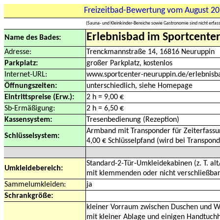
Freizeitbad-Bewertung vom August 2
(Sauna- und Kleinkinder-Bereiche sowie Gastronomie sind nicht erfass
Erlebnisbad im Sportcente
Name des Bades:
Adresse:
Trenckmannstraße 14, 16816 Neuruppin
Parkplatz:
großer Parkplatz, kostenlos
Internet-URL:
www.sportcenter-neuruppin.de/erlebnisb
Öffnungszeiten:
unterschiedlich, siehe Homepage
Eintrittspreise (Erw.):
2 h = 9,00 €
Sb-Ermäßigung:
2 h = 6,50 €
Kassensystem:
Tresenbedienung (Rezeption)
Armband mit Transponder für Zeiterfassun
Schlüsselsystem:
4,00 € Schlüsselpfand (wird bei Transpon
Standard-2-Tür-Umkleidekabinen (z. T. alt
Umkleidebereich:
mit klemmenden oder nicht verschließba
Sammelumkleiden:
ja
Schrankgröße:
kleiner Vorraum zwischen Duschen und W
mit kleiner Ablage und einigen Handtuch