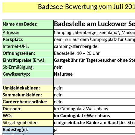
Badesee-Bewertung vom Juli 20
Badestelle am Luckower Se
Name des Bades:
Adresse:
Camping „Sternberger Seenland“, Maika
Parkplatz:
nein, nur auf dem Campingplatz für Cam
Internet-URL:
camping-sternberg.de
Öffnungszeiten:
Badestelle: 10 – 20 Uhr
Eintrittspreise (Erw.):
Gastgebühr für Tagesbesucher ohne Ste
Sb-Ermäßigung:
nein
Gewässertyp:
Natursee
Umkleidekabinen:
nein
Sammelumkleiden:
nein
Garderobenschränke:
nein
Duschen:
im Camingplatz-Waschhaus
WCs:
im Camingplatz-Waschhaus
Sitzgelegenheiten:
einige einfache Bänke am Rand des Str
Badesteg(e):
ja