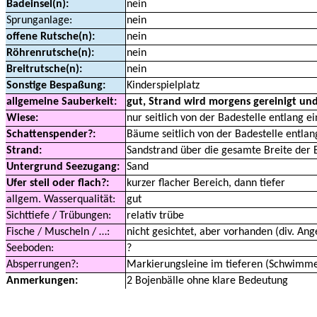
Badeinsel(n):
nein
Sprunganlage:
nein
offene Rutsche(n):
nein
Röhrenrutsche(n):
nein
Breitrutsche(n):
nein
Sonstige Bespaßung:
Kinderspielplatz
allgemeine Sauberkeit:
gut, Strand wird morgens gereinigt und
Wiese:
nur seitlich von der Badestelle entlang 
Schattenspender?:
Bäume seitlich von der Badestelle entla
Strand:
Sandstrand über die gesamte Breite der 
Untergrund Seezugang:
Sand
Ufer steil oder flach?:
kurzer flacher Bereich, dann tiefer
allgem. Wasserqualität:
gut
Sichttiefe / Trübungen:
relativ trübe
Fische / Muscheln / …:
nicht gesichtet, aber vorhanden (div. Ang
Seeboden:
?
Absperrungen?:
Markierungsleine im tieferen (Schwimme
Anmerkungen:
2 Bojenbälle ohne klare Bedeutung