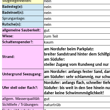
Sitzgelegenheiten:
nein
Badesteg(e):
nein
Badeinsel(n):
nein
Sprunganlage:
nein
Rutsche(n):
nein
allgemeine Sauberkeit:
gut
Wiese:
zum Teil
Schattenspender?:
kaum
am Nordufer beim Parkplatz:
breiter Sandstrand hinter dem Schilfgü
Strand:
am Südufer:
steiler Zugang vom Rundweg und nur 
am Nordufer: anfangs fester Sand, da
Untergrund Seezugang:
am Südufer: sehr schlammig, nur sch
Nordufer: anfangs flach, schneller tie
Ufer steil oder flach?:
Südufer: bis weit in den See hinein nu
daher keine Schwimmmöglichkeit!
allgem. Wasserqualität:
gut
Sichttiefe / Trübungen:
naturtrüb