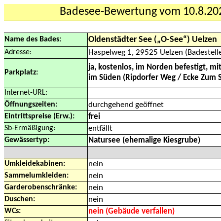
Badesee-Bewertung vom 10.8.20
Oldenstädter See („O-See“) Uelzen
Name des Bades:
Adresse:
Haspelweg 1, 29525 Uelzen (Badestell
ja, kostenlos, im Norden befestigt, 
Parkplatz:
im Süden (Ripdorfer Weg / Ecke Zum S
Internet-URL:
Öffnungszeiten:
durchgehend geöffnet
Eintrittspreise (Erw.):
frei
Sb-Ermäßigung:
entfällt
Gewässertyp:
Natursee (ehemalige Kiesgrube)
Umkleidekabinen:
nein
Sammelumkleiden:
nein
Garderobenschränke:
nein
Duschen:
nein
WCs:
nein (Gebäude verfallen)