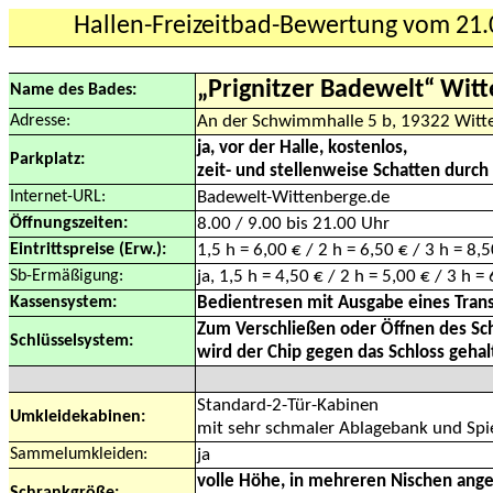
Hallen-Freizeitbad-Bewertung vom 21
„Prignitzer Badewelt“ Wit
Name des Bades:
Adresse:
An der Schwimmhalle 5 b, 19322 Witt
ja, vor der Halle, kostenlos,
Parkplatz:
zeit- und stellenweise Schatten durc
Internet-URL:
Badewelt-Wittenberge.de
Öffnungszeiten:
8.00 / 9.00 bis 21.00 Uhr
Eintrittspreise (Erw.):
1,5 h = 6,00 € / 2 h = 6,50 € / 3 h = 8,
Sb-Ermäßigung:
ja, 1,5 h = 4,50 € / 2 h = 5,00 € / 3 h =
Kassensystem:
Bedientresen mit Ausgabe eines Tra
Zum Verschließen oder Öffnen des Sc
Schlüsselsystem:
wird der Chip gegen das Schloss geha
Standard-2-Tür-Kabinen
Umkleidekabinen:
mit sehr schmaler Ablagebank und Spi
Sammelumkleiden:
ja
volle Höhe, in mehreren Nischen ang