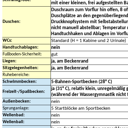
Schrankgröße:
mit einer kleinen, frei aufgestellten 
Duschraum zum Vorflur hin offen, 8 o
Duschplätze an den gegenüberliegen
Duschen:
Druckknopfsystem mit Selbstabstellu
nicht manuell abstellbar; Temperatur 
Handtuchhaken und Ablagen im Vorfl
WCs:
Standard (H = 1 Kabine und 2 Urinale)
Handtuchablagen:
nein
Fußboden-Sicherheit:
gut
Liegen:
ja, am Beckenrand
Sitzgelegenheiten:
ja, am Beckenrand
Ruhebereiche:
Schwimmbecken:
5-Bahnen-Sportbecken (28° C)
ja (31° C), relativ klein, unregelmäßig
Freizeit-/Spaßbecken:
(während der Wassergymnastik nicht f
Außenbecken:
nein
Sprunganlage:
5 Startblöcke am Sportbecken
Wellenbad:
nein
Wellenball:
nein