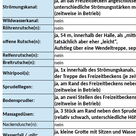
ja, an das Freizeitbecken angeschloss
Strömungskanal:
unterschiedliche Strömungsstärken m
(zeitweise in Betrieb)
Wildwasserkanal:
nein
Röhrenrutsche(n):
nein
ja, 54 m, innerhalb der Halle, als „mit
offene Rutsche(n):
tatsächlich aber eher „leicht“,
Aufstieg über eine Wendeltreppe, se
Reifenrutsche(n):
nein
Breitrutsche(n):
nein
ja, 1x innerhalb des Strömungskanals
Whirlpool(s):
der Treppe des Freizeitbeckens (je zei
ja, am Rand des Freizeitbeckens nebe
Sprudelliegen:
(zeitweise in Betrieb)
ja, an zwei Stellen des Freizeitbecken
Bodensprudler:
(zeitweise in Betrieb)
ja, 3 Stück am Rand neben den Sprude
Massagedüsen:
(relativ schwach, unterschiedliche Hö
Nackendusche(n):
nein
ja, kleine Grotte mit Sitzen und Wasse
Wasserfall / -pilz: